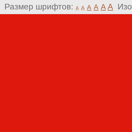
Размер шрифтов:
A
Изо
A
A
A
A
A