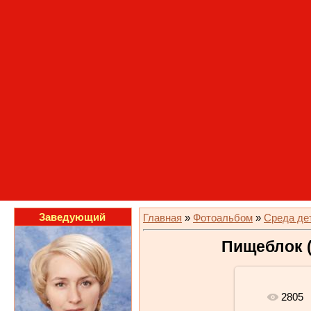
Заведующий
Главная
»
Фотоальбом
»
Среда де
Пищеблок (
2805
В реально