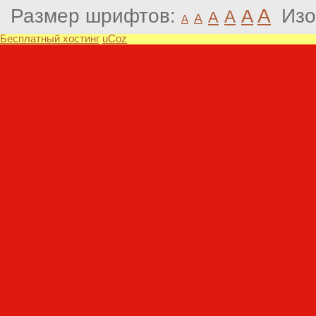
Размер шрифтов:
A
Изо
A
A
A
A
A
Бесплатный хостинг
uCoz