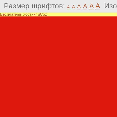
Размер шрифтов:
A
Изо
A
A
A
A
A
Бесплатный хостинг
uCoz