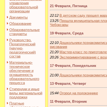
управления
21 Февраля, Пятница
образовательной
организации
22:12
В детском саду прошел мар
Документы
13:25
Прошла муниципальная площ
Образование
Чебоксары
Образовательные
19 Февраля, Среда
стандарты
Руководство.
22:10
Дошкольники познакомилис
Педагогический
рисования
(научно-
21:20
Мастер-класс по приготовл
педагогический)
состав
20:26
Экспериментирование с во
Материально-
17 Февраля, Понедельник
техническое
обеспечение и
оснащенность
21:00
Дошкольники познакомились
образовательного
процесса
13 Февраля, Четверг
Стипендии и иные
виды материальной
15:44
Огород на подоконнике
поддержки
11 Февраля, Вторник
Платные