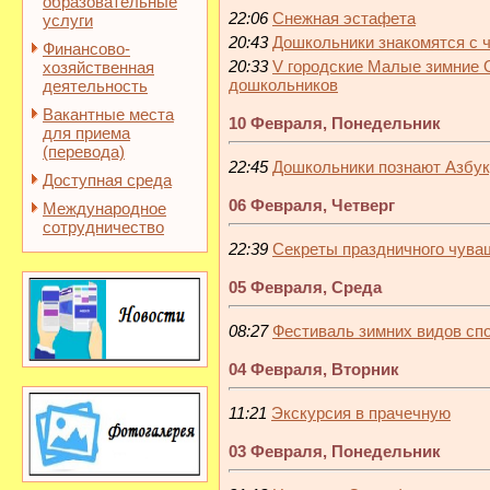
образовательные
22:06
Снежная эстафета
услуги
20:43
Дошкольники знакомятся с 
Финансово-
20:33
V городские Малые зимние 
хозяйственная
дошкольников
деятельность
Вакантные места
10 Февраля, Понедельник
для приема
(перевода)
22:45
Дошкольники познают Азбук
Доступная среда
06 Февраля, Четверг
Международное
сотрудничество
22:39
Секреты праздничного чува
05 Февраля, Среда
08:27
Фестиваль зимних видов сп
04 Февраля, Вторник
11:21
Экскурсия в прачечную
03 Февраля, Понедельник