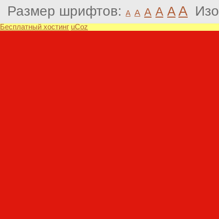
Размер шрифтов:
A
Изо
A
A
A
A
A
Бесплатный хостинг
uCoz