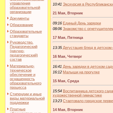
управления
10:41
Экскурсия в Республиканск
образовательной
организации
21 Мая, Вторник
Документы
09:16
Единый День зарядки
Образование
08:06
Знакомство с огнетушителе
Образовательные
стандарты
17 Мая, Пятница
Руководство.
Педагогический
13:35
Дегустация блюд в детском
(научно-
педагогический)
16 Мая, Четверг
состав
Материально-
16:41
День зарядки в детском сад
техническое
16:12
Малыши на прогулке
обеспечение и
оснащенность
15 Мая, Среда
образовательного
процесса
15:54
Воспитанница детского сада
Стипендии и иные
художественной гимнастике
виды материальной
13:23
Стартовало городское перв
поддержки
Платные
14 Мая, Вторник