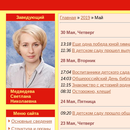
Заведующий
Главная
»
2019
»
Май
30 Мая, Четверг
13:18
Еще одна победа юной гимн
11:36
В детском саду прошел вып
28 Мая, Вторник
17:04
Воспитанники детского сада
14:03
Общероссийский День библ
11:15
Знакомство с историей родн
Медведева
08:31
Осторожно, клещи!
Светлана
Николаевна
24 Мая, Пятница
09:20
В детском саду прошло общ
Меню сайта
Основные сведения
23 Мая, Четверг
Структура и органы