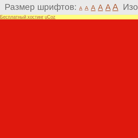
Размер шрифтов:
A
Изо
A
A
A
A
A
Бесплатный хостинг
uCoz