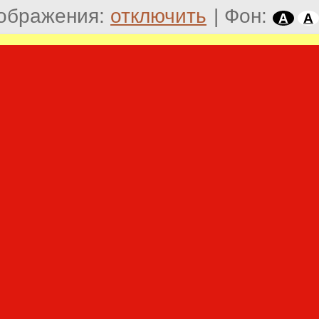
ображения:
отключить
|
Фон:
A
A