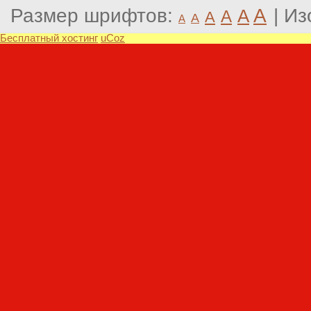
Размер шрифтов:
A
|
Из
A
A
A
A
A
Бесплатный хостинг
uCoz