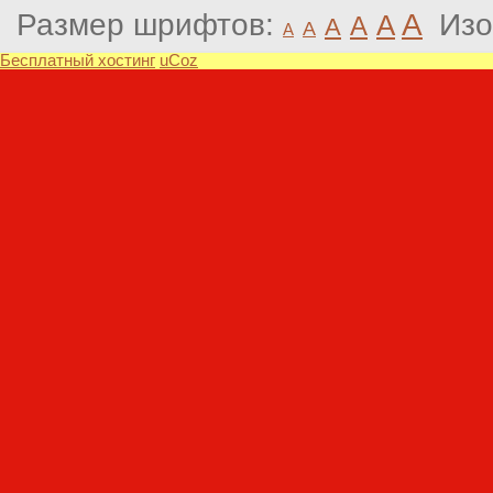
Размер шрифтов:
A
Изо
A
A
A
A
A
Бесплатный хостинг
uCoz