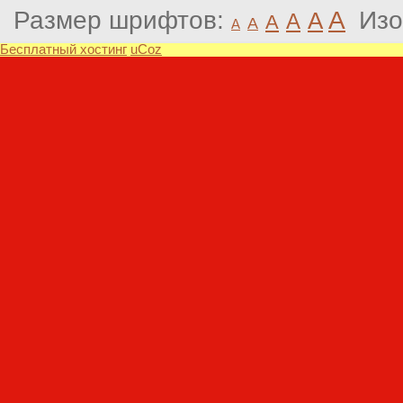
Размер шрифтов:
A
Изо
A
A
A
A
A
Бесплатный хостинг
uCoz