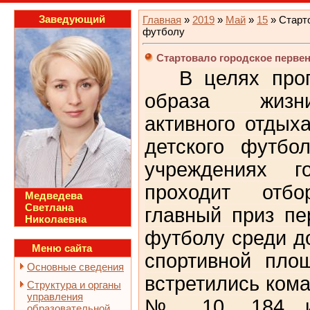
Заведующий
Главная
»
2019
»
Май
»
15
» Старто
футболу
Стартовало городское перве
В целях про
образа жизни
активного отдых
детского футбо
учреждениях г
проходит отб
Медведева
Светлана
главный приз пе
Николаевна
футболу среди д
Меню сайта
спортивной пл
Основные сведения
встретились ком
Структура и органы
управления
№ 10, 184 и 
образовательной