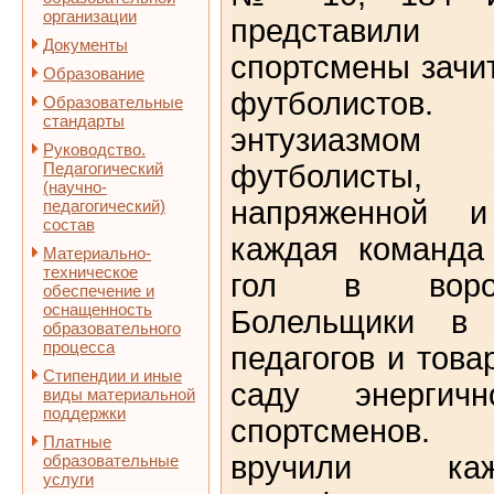
организации
представили 
Документы
спортсмены зачи
Образование
футболисто
Образовательные
стандарты
энтузиазмом
Руководство.
Педагогический
футболисты
(научно-
напряженной и
педагогический)
состав
каждая команда
Материально-
техническое
гол в ворот
обеспечение и
оснащенность
Болельщики в 
образовательного
процесса
педагогов и тов
Стипендии и иные
саду энергичн
виды материальной
поддержки
спортсменов.
Платные
вручили ка
образовательные
услуги