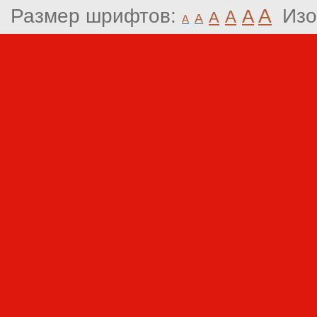
Размер шрифтов:
A
Изо
A
A
A
A
A