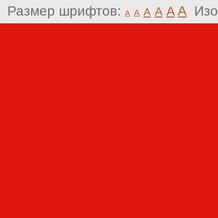
Размер шрифтов:
A
Изо
A
A
A
A
A