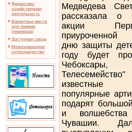
Финансово-
Медведева Свет
хозяйственная
деятельность
рассказала о б
Вакантные места
акции Перв
для приема
(перевода)
приуроченной 
Доступная среда
дню защиты дете
Международное
сотрудничество
году будет про
Чебоксары,
Телесемейство"
известные 
популярные арт
подарят большой
и волшебства
Чувашии. Д