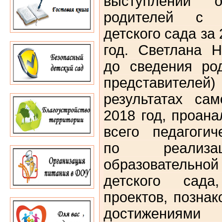
выступлении о
родителей с 
детского сада за
год. Светлана 
до сведения ро
представителе
результатах са
2018 год, проан
всего педагогич
по реализа
образователь
детского сада
проектов, позна
достижениями 