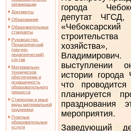
организации
города Чебок
Документы
депутат ЧГСД,
Образование
«Чебоксарс
Образовательные
стандарты
строительств
Руководство.
хозяйства»
Педагогический
(научно-
Владимиров
педагогический)
состав
выступлении о
Материально-
техническое
истории города 
обеспечение и
оснащенность
что проводится
образовательного
процесса
планируется пр
Стипендии и иные
празднования э
виды материальной
поддержки
мероприятия.
Платные
образовательные
Заведующий де
услуги