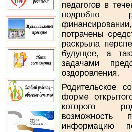
педагогов в тече
подробно р
финансировани
потрачены средс
раскрыла персп
будущее, а так
задачами предс
оздоровления.
Родительское с
форме открытог
которого ро
возможность п
информацию п