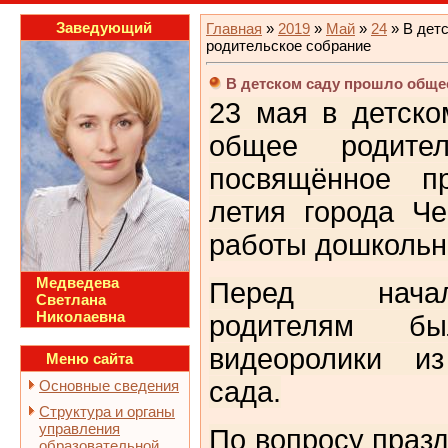
Заведующий
Главная
»
2019
»
Май
»
24
» В дет
родительское собрание
В детском саду прошло обще
23 мая в детск
общее родител
посвящённое пр
летия города Ч
работы дошкольн
Медведева
Перед нача
Светлана
Николаевна
родителям бы
видеоролики из
Меню сайта
сада.
Основные сведения
Структура и органы
управления
По вопросу праз
образовательной