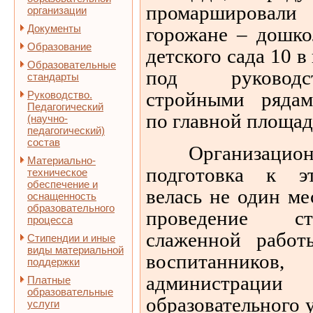
промарширова
организации
Документы
горожане – дошко
Образование
детского сада 10 
Образовательные
под руководс
стандарты
стройными ряда
Руководство.
Педагогический
по главной площад
(научно-
педагогический)
состав
Организационна
Материально-
подготовка к э
техническое
обеспечение и
велась не один ме
оснащенность
образовательного
проведение ст
процесса
слаженной рабо
Стипендии и иные
виды материальной
воспитаннико
поддержки
администраци
Платные
образовательные
образовательного
услуги