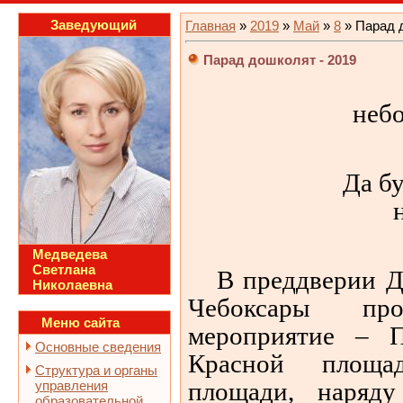
Заведующий
Главная
»
2019
»
Май
»
8
» Парад 
Парад дошколят - 2019
небо
Да б
Медведева
Светлана
В преддверии Дн
Николаевна
Чебоксары про
Меню сайта
мероприятие – 
Основные сведения
Красной площа
Структура и органы
площади, наряд
управления
образовательной