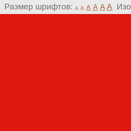
Размер шрифтов:
A
Изо
A
A
A
A
A