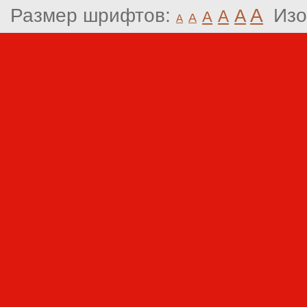
Размер шрифтов:
A
Изо
A
A
A
A
A