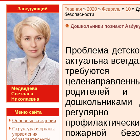
Заведующий
Главная
»
2020
»
Февраль
»
10
» Д
безопасности
Дошкольники познают Азбуку
Проблема детско
актуальна всегда
требуют
целенаправле
Медведева
родителей и в
Светлана
Николаевна
дошкольниками 
регулярн
Меню сайта
профилактиче
Основные сведения
Структура и органы
пожарной безо
управления
образовательной