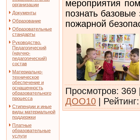
мероприятия по
организации
познать базовые
Документы
Образование
пожарной безопа
Образовательные
стандарты
Руководство.
Педагогический
(научно-
педагогический)
состав
Материально-
техническое
обеспечение и
оснащенность
Просмотров
:
369
образовательного
процесса
ДОО10
|
Рейтинг
:
Стипендии и иные
виды материальной
поддержки
Платные
образовательные
услуги