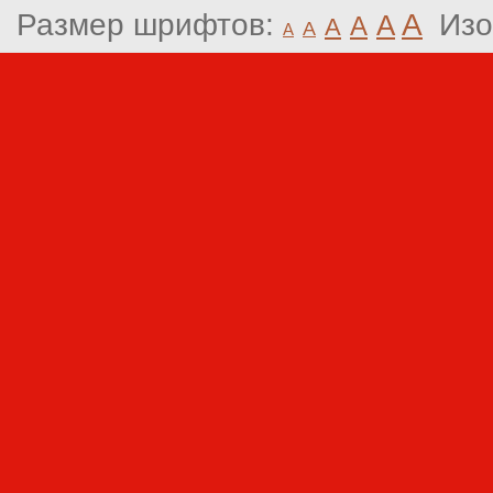
Размер шрифтов:
A
Изо
A
A
A
A
A