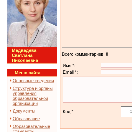
Медведева
Всего комментариев
:
0
Светлана
Николаевна
Имя *:
Email *:
Меню сайта
Основные сведения
Структура и органы
управления
образовательной
организации
Документы
Код *:
Образование
Образовательные
стандарты