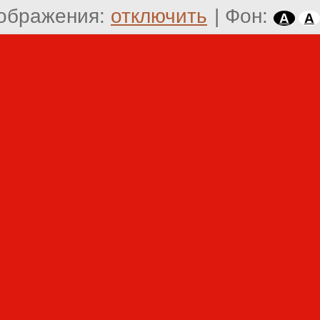
ображения:
отключить
|
Фон:
A
A