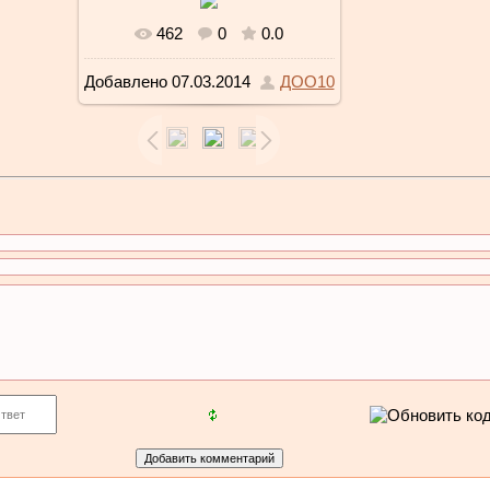
462
0
0.0
В реальном размере
800x533
/
Добавлено
07.03.2014
ДОО10
402.7Kb