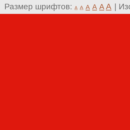
Размер шрифтов:
A
|
Из
A
A
A
A
A