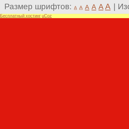
Размер шрифтов:
A
|
Из
A
A
A
A
A
Бесплатный хостинг
uCoz