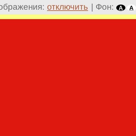
ображения:
отключить
|
Фон:
A
A