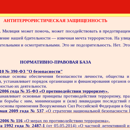
АНТИТЕРРОРИСТИЧЕСКАЯ ЗАЩИЩЕННОСТЬ
х. Милиция может помочь, может посодействовать в предотвращени
ление нашей бдительности — извечная мечта террористов. На улице
тельными и осмотрительными. Это не подозрительность. Нет. Это
НОРМАТИВНО-ПРАВОВАЯ БАЗА
010 № 390-ФЗ "О безопасности"
овые основы обеспечения безопасности личности, общества и 
, устанавливает порядок организации и финансирования органов о
нностью их деятельности.
 2006 года № 35-ФЗ «О противодействии терроризму».
анавливает основные принципы противодействия терроризму, пра
и борьбы с ним, минимизации и (или) ликвидации последствий п
 основы применения Вооруженных Сил Российской Федерации в бо
 мая 2009 года № 537
«О стратегии национальной безопасности 
 2006 № 116
«О мерах по противодействию терроризма».
та 1992 года № 2487-1
(от 05.05.2014) «О частной детективной и