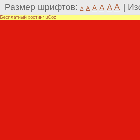
Размер шрифтов:
A
|
Из
A
A
A
A
A
Бесплатный хостинг
uCoz