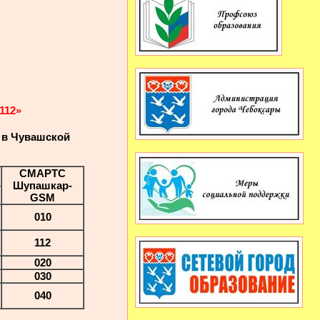
112»
 в Чувашской
СМАРТС
»
Шупашкар-
GSM
010
112
020
030
040