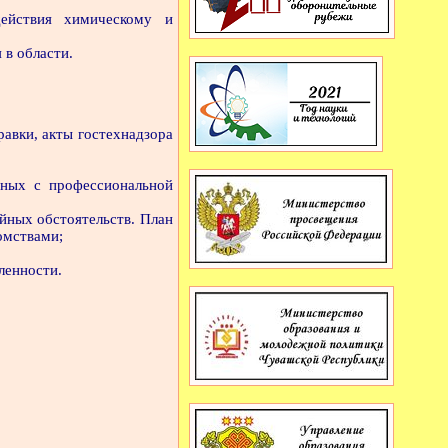
ействия химическому и
в области.
равки, акты гостехнадзора
нных с профессиональной
йных обстоятельств. План
омствами;
ленности.