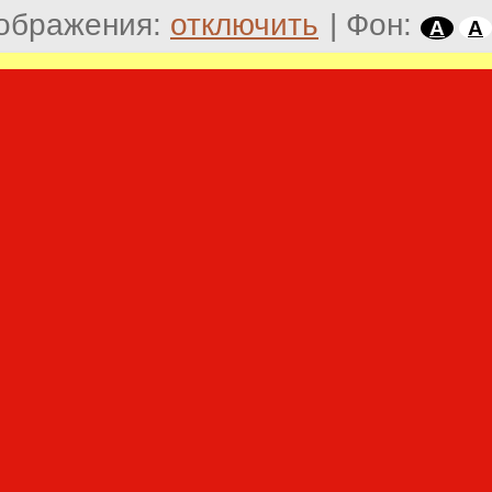
ображения:
отключить
|
Фон:
A
A