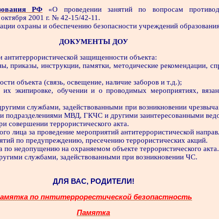
зования РФ
«О проведении занятий по вопросам противод
октября 2001 г. № 42-15/42-11.
ации охраны и обеспечению безопасности учреждений образования 
ДОКУМЕНТЫ ДОУ
ии антитеррористической защищенности объекта:
ы, приказы, инструкции, памятки, методические рекомендации, сп
сти объекта (связь, освещение, наличие заборов и т.д.);
, их экипировке, обучении и о проводимых мероприятиях, вяза
 другими службами, задействованными при возникновении чрезвыча
ми подразделениями МВД, ГКЧС и другими заинтересованными вед
при совершении террористического акта.
ного лица за проведение мероприятий антитеррористической направ
ятий по предупреждению, пресечению террористических акций.
а по недопущению на охраняемом объекте террористического акта.
другими службами, задействованными при возникновении ЧС.
ДЛЯ ВАС, РОДИТЕЛИ!
амятка по пнтитеррорестической безопастность
Памятка