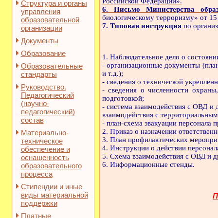
Российской Федерации».
Структура и органы
6. Письмо Министерства обра
управления
биологическому терроризму» от 15 
образовательной
7. Типовая инструкция
по организ
организации
Документы
Образование
1. Наблюдательное дело о состоян
- организационные документы (план
Образовательные
и т.д.);
стандарты
- сведения о технической укрепленно
Руководство.
- сведения о численности охраны
Педагогический
подготовкой;
(научно-
- система взаимодействия с ОВД и
педагогический)
взаимодействия с территориальны
состав
- план-схема эвакуации персонала 
2. Приказ о назначении ответствен
Материально-
3. План профилактических меропри
техническое
4. Инструкции о действии персонал
обеспечение и
5. Схема взаимодействия с ОВД и 
оснащенность
6. Информационные стенды.
образовательного
процесса
Стипендии и иные
виды материальной
П
поддержки
Платные