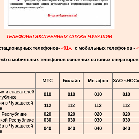
ТЕЛЕФОНЫ ЭКСТРЕННЫХ СЛУЖБ ЧУВАШИИ
стационарных телефонов-
«01»,
с мобильных телефонов -
«
ужб с мобильных телефонов
основных сотовых операторов
МТС
Билайн
Мегафон
ЗАО «НСС
х и спасателей
010
010
010
010
публике
ия в Чувашской
112
112
112
112
е
 Республике
020
020
020
020
кой Республике
030
030
030
030
ба в Чувашской
040
040
040
040
е