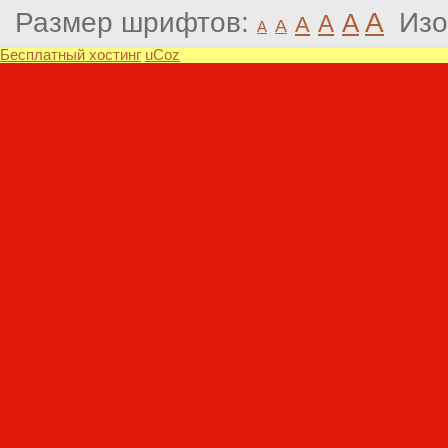
Размер шрифтов:
A
Изо
A
A
A
A
A
Бесплатный хостинг
uCoz