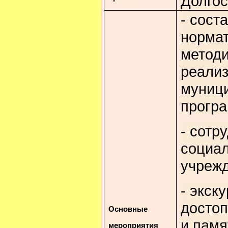
Долго
- сост
нормат
методи
реали
муниц
прогр
- сотр
социа
учрежд
- экску
досто
Основные
и пам
мероприятия