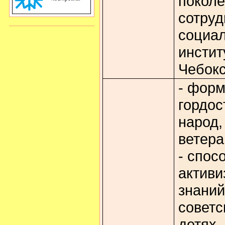
покол
сотруд
социа
инстит
Чебок
- форм
гордос
народ,
ветер
- спос
активи
знаний
советс
детях 