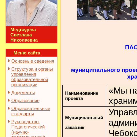
Медведева
Светлана
Николаевна
ПА
Меню сайта
Основные сведения
Структура и органы
муниципального прое
управления
хр
образовательной
организации
«Мы п
Документы
Наименование
проекта
храни
Образование
Образовательные
Управл
стандарты
Муниципальный
админи
Руководство.
Педагогический
заказчик
Чебок
(научно-