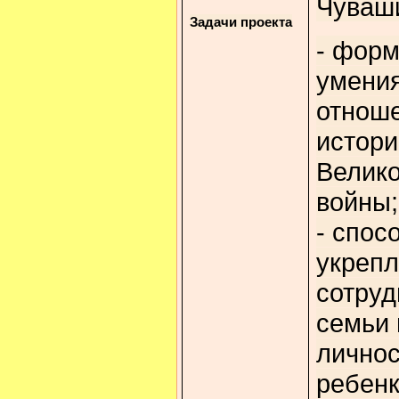
Чуваш
Задачи проекта
- форм
умения
отноше
истор
Велико
войны;
- спос
укреп
сотруд
семьи 
личнос
ребенк