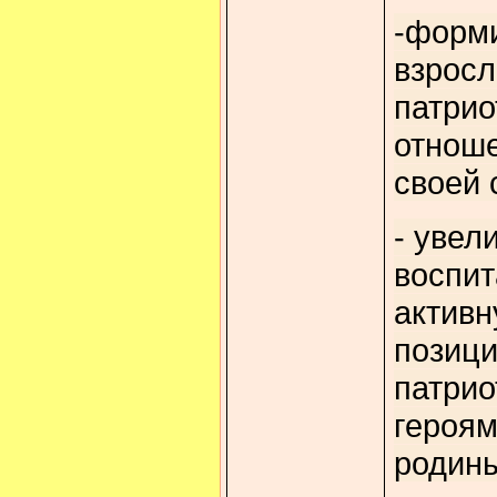
-форми
взросл
патрио
отноше
своей 
- увел
воспи
активн
позиц
патрио
героям
родин