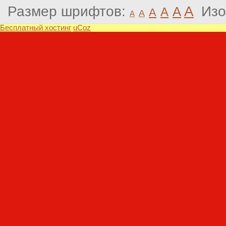
Размер шрифтов:
A
Изо
A
A
A
A
A
Бесплатный хостинг
uCoz