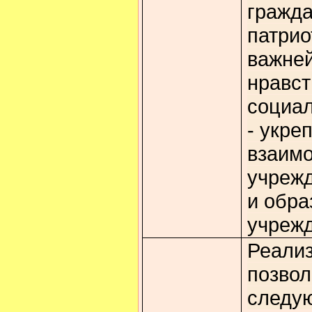
гражда
патрио
важне
нравст
социал
- укре
взаимо
учреж
и обр
учреж
Реализ
позвол
следую