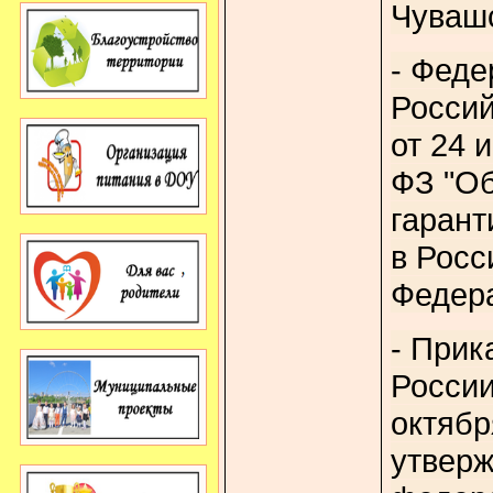
Чувашс
- Феде
Росси
от 24 
ФЗ "О
гарант
в Росс
Федера
- Прик
России
октябр
утвер