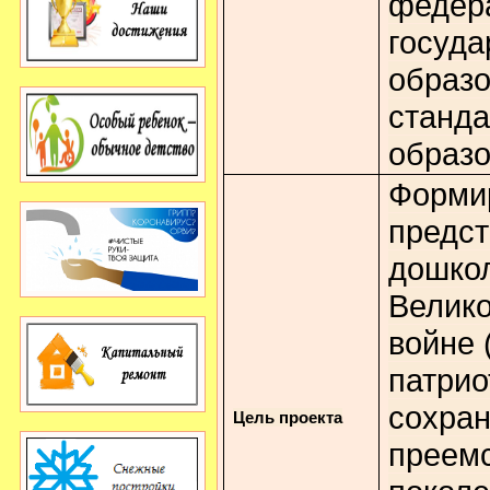
федер
госуда
образо
станда
образо
Форми
предст
дошкол
Велико
войне 
патрио
сохра
Цель проекта
преем