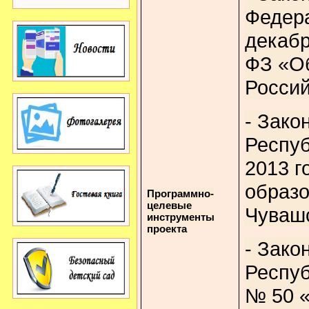
Федера
декабр
ФЗ «Об
Россий
- Зако
Респуб
2013 г
образо
Программно-
целевые
Чувашс
инструменты
проекта
- Зако
Респуб
№ 50 «