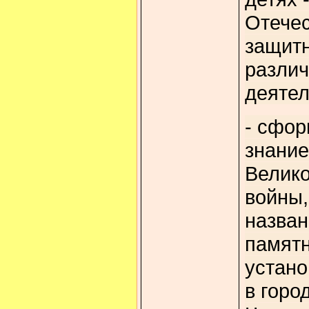
Отечес
защитн
различ
деятел
-
сфор
знание
Велико
войны,
назван
памятн
устано
в горо