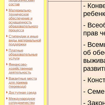
педагогический)
- Конв
состав
Материально-
ребенк
техническое
обеспечение и
оснащенность
- Всео
образовательного
процесса
прав ч
Стипендии и иные
виды материальной
- Всем
поддержки
Платные
об обе
образовательные
услуги
выжива
Финансово-
развит
хозяйственная
деятельность
- Конс
Вакантные места
для приема
(перевода)
- Семе
Доступная среда
Международное
- Зако
сотрудничество