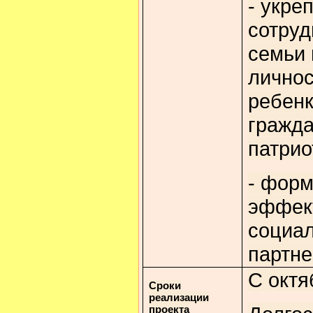
- укре
сотруд
семьи 
личнос
ребенк
гражда
патрио
- фор
эффек
социал
партне
С октя
Сроки
реализации
проекта