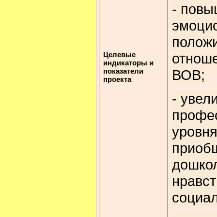
- пов
эмоци
положи
Целевые
отноше
индикаторы и
показатели
ВОВ;
проекта
- увел
профе
уровня
приоб
дошкол
нравст
социал