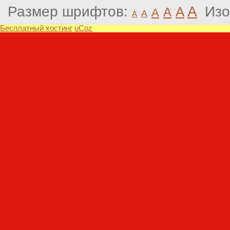
Размер шрифтов:
A
Изо
A
A
A
A
A
Бесплатный хостинг
uCoz