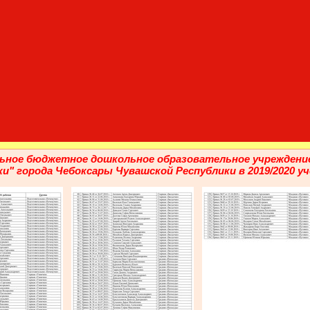
льное бюджетное дошкольное образовательное учреждени
и" города Чебоксары Чувашской Республики в 2019/2020 у