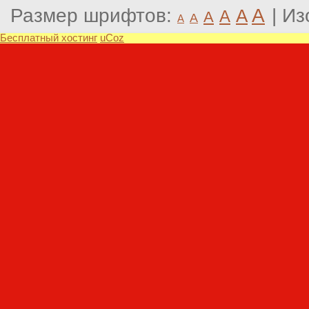
Размер шрифтов:
A
|
Из
A
A
A
A
A
Бесплатный хостинг
uCoz