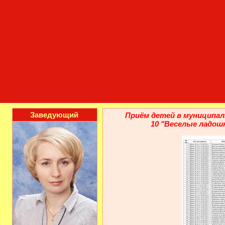
Заведующий
Приём детей в муниципа
10 "Веселые ладошк