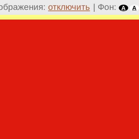
ображения:
отключить
|
Фон:
A
A