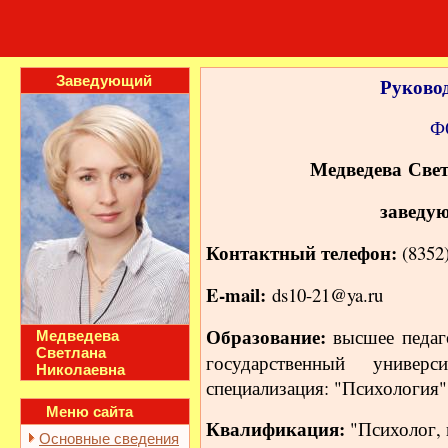
Заведующий
Руково
Ф
Медведева
Све
заведу
Контактный телефон:
(8352
E-mail:
ds10-21@ya.ru
Образование:
высшее педа
Медведева
Светлана
государственный универ
Николаевна
специализация: "Психология",
Меню сайта
Квалификация:
"Психолог, 
Основные сведения