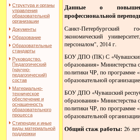
Структура и органы
Данные о повыше
управления
профессиональной перепод
образовательной
организации
Санкт-Петербургский го
Документы
экономический университет
Образование
персоналом", 2014 г.
Образовательные
стандарты
БОУ ДПО (ПК) С «Чувашский
Руководство.
образования» Министерства 
Педагогический
(научно-
политики ЧР, по программе 
педагогический)
образовательной организацией»
состав
Материально-
БОУ ДПО «Чувашский респуб
техническое
обеспечение и
образования» Министерства 
оснащенность
политики ЧР, по программе 
образовательного
образовательной организации»
процесса
Стипендии и иные
Общий стаж работы:
26 лет
виды материальной
поддержки