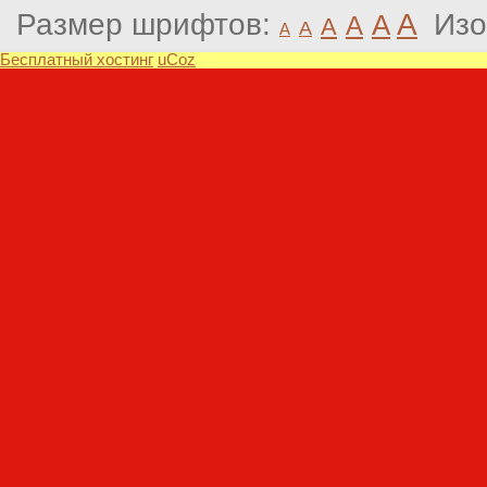
Размер шрифтов:
A
Изо
A
A
A
A
A
Бесплатный хостинг
uCoz