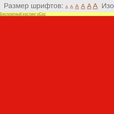
Размер шрифтов:
A
Изо
A
A
A
A
A
Бесплатный хостинг
uCoz