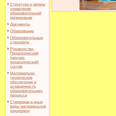
Структура и органы
управления
образовательной
организации
Документы
Образование
Образовательные
стандарты
Руководство.
Педагогический
(научно-
педагогический)
состав
Материально-
техническое
обеспечение и
оснащенность
образовательного
процесса
Стипендии и иные
виды материальной
поддержки