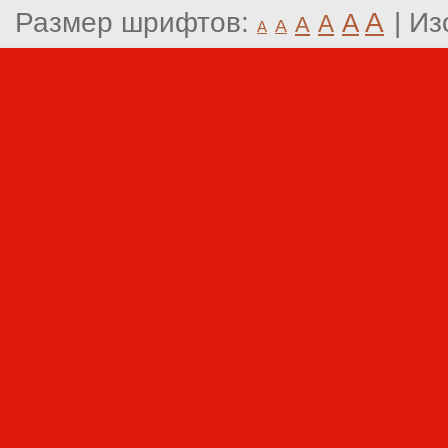
Размер шрифтов:
A
|
Из
A
A
A
A
A