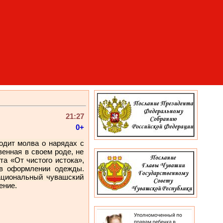
21:27
0+
одит молва о нарядах с
енная в своем роде, не
та «От чистого истока»,
 в оформлении одежды.
ациональный чувашский
ение.