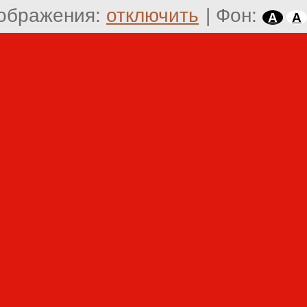
ображения:
отключить
|
Фон:
A
A