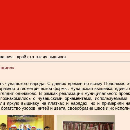
вашия – край ста тысяч вышивок
ышивок
ть чувашского народа. С давних времен по всему Поволжью х
бразной и геометрической формы. Чувашская вышивка, единств
ыглядит одинаково.
В рамках реализации муниципального проек
0 познакомились с чувашскими орнаментами, используемыми
ли яркую вышивку на платках и нарядах, но и примерили н
богатство узоров, нитей и цвета, своеобразие швов и их исполн