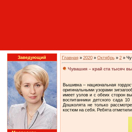
Заведующий
Главная
»
2020
»
Октябрь
»
2
» Чу
Чувашия – край ста тысяч в
Вышивка – национальная гордос
оригинальными узорами зигзагоо
имеет узлов и с обеих сторон в
воспитанники детского сада 1
Дошколята не только рассмотре
костюм на себя. Ребята отметили 