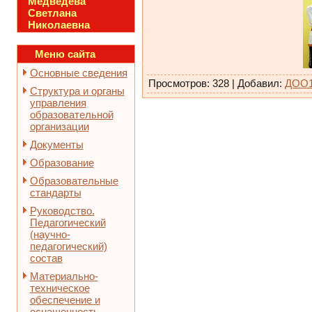
Медведева
Светлана
Николаевна
Меню сайта
Основные сведения
Просмотров
:
328
|
Добавил
:
ДОО
Структура и органы
управления
образовательной
организации
Документы
Образование
Образовательные
стандарты
Руководство.
Педагогический
(научно-
педагогический)
состав
Материально-
техническое
обеспечение и
оснащенность