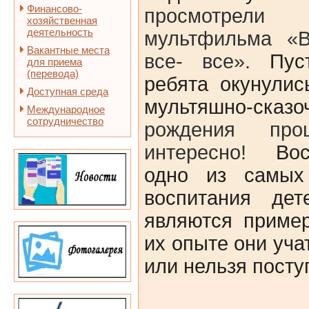
Финансово-
просмотрели
хозяйственная
деятельность
мультфильма «В
Вакантные места
все- все».
Пус
для приема
(перевода)
ребята окунули
Доступная среда
мультяшно-сказо
Международное
сотрудничество
рождения пр
интересно!
Во
одно из самых
воспитания дет
являются приме
их опыте они уча
или нельзя посту