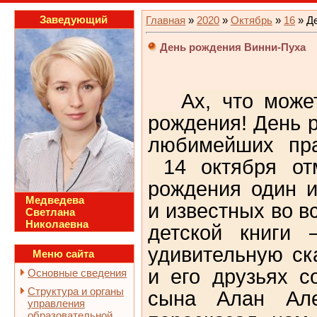
Заведующий
Главная
»
2020
»
Октябрь
»
16
» Д
День рождения Винни-Пуха
Ах, что мож
рождения!
День 
любимейших пра
14 октября отм
рождения
один 
Медведева
и известных во 
Светлана
Николаевна
детской книги 
удивительную ск
Меню сайта
и его друзьях с
Основные сведения
Структура и органы
сына Алан Але
управления
образовательной