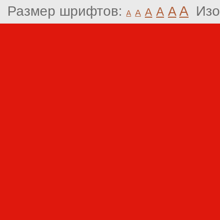
Размер шрифтов:
A
Изо
A
A
A
A
A