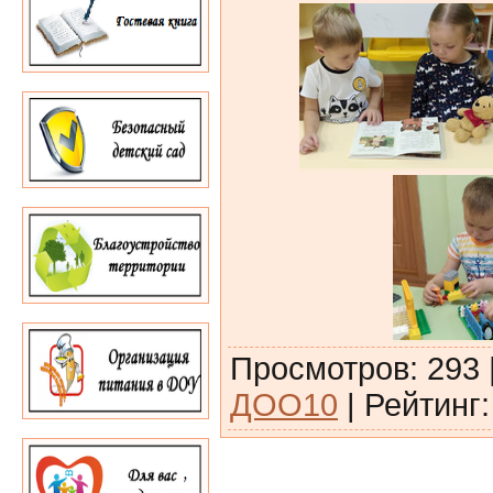
Просмотров
:
293
ДОО10
|
Рейтинг
: