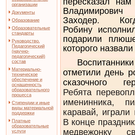
пересказал нам
организации
Владимирович
Документы
Заходер. Ког
Образование
Робину исполни
Образовательные
стандарты
подарили плюше
Руководство.
Педагогический
которого назвали
(научно-
педагогический)
Воспитанники
состав
Материально-
отметили день 
техническое
обеспечение и
сказочного ге
оснащенность
образовательного
Ребята перевоп
процесса
именинника, п
Стипендии и иные
виды материальной
каравай, играли
поддержки
В конце праздни
Платные
образовательные
медвежонку с
услуги