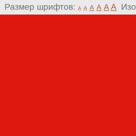
Размер шрифтов:
A
Изо
A
A
A
A
A