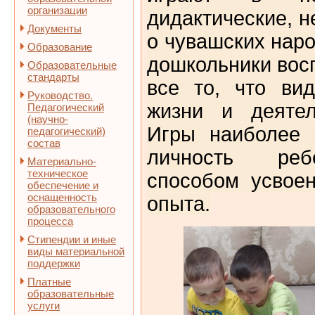
организации
дидактические, н
Документы
о чувашских наро
Образование
дошкольники вос
Образовательные
стандарты
все то, что ви
Руководство.
жизни и деятел
Педагогический
(научно-
Игры наиболее 
педагогический)
состав
личность реб
Материально-
техническое
способом усвое
обеспечение и
оснащенность
опыта.
образовательного
процесса
Стипендии и иные
виды материальной
поддержки
Платные
образовательные
услуги