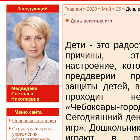
Заведующий
Главная
»
2020
»
Май
»
26
» День 
День веселых игр
Дети - это радос
причины, эт
настроение, кот
преддверии пр
защиты детей, 
Медведева
Светлана
проходит не
Николаевна
«Чебоксары-горо
Меню сайта
Сегодняшний ден
Основные сведения
игр». Дошкольни
Структура и органы
управления
играют в по
образовательной