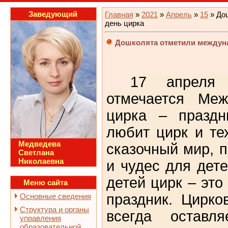
Заведующий
Главная
»
2021
»
Апрель
»
15
» До
день цирка
Дошколята отметили междун
17 апреля
отмечается Меж
цирка – праздн
любит цирк и тех
Медведева
сказочный мир, 
Светлана
Николаевна
и чудес для дет
детей цирк – эт
Меню сайта
праздник. Цирко
Основные сведения
Структура и органы
всегда оставля
управления
образовательной