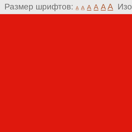
Размер шрифтов:
A
Изо
A
A
A
A
A