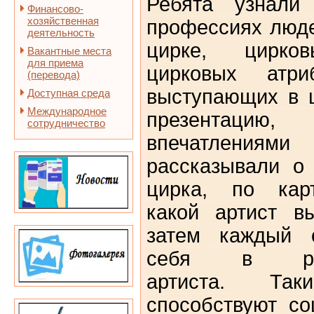
Ребята узнали
Финансово-
хозяйственная
профессиях люд
деятельность
цирке, цирков
Вакантные места
для приема
цирковых атриб
(перевода)
выступающих в 
Доступная среда
Международное
презентаци
сотрудничество
впечатлениями
рассказывали о
цирка, по карт
какой артист в
затем каждый с
себя в рол
артиста.
Так
способствуют со