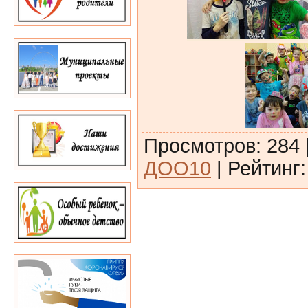
Просмотров
:
284
ДОО10
|
Рейтинг
: