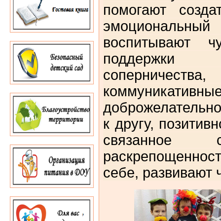
помогают созда
эмоциональ
воспитывают чу
поддержки 
соперничест
коммуникати
доброжелательн
к другу, позити
связанное 
раскрепощеннос
себе, развивают 