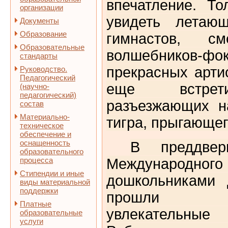
впечатление. Т
организации
увидеть летаю
Документы
Образование
гимнастов, см
Образовательные
волшебников-фо
стандарты
прекрасных арти
Руководство.
Педагогический
еще встрет
(научно-
педагогический)
разъезжающих н
состав
Материально-
тигра, прыгающег
техническое
обеспечение и
оснащенность
В преддвер
образовательного
процесса
Международно
Стипендии и иные
дошкольниками 
виды материальной
поддержки
прошли ра
Платные
увлекательны
образовательные
услуги