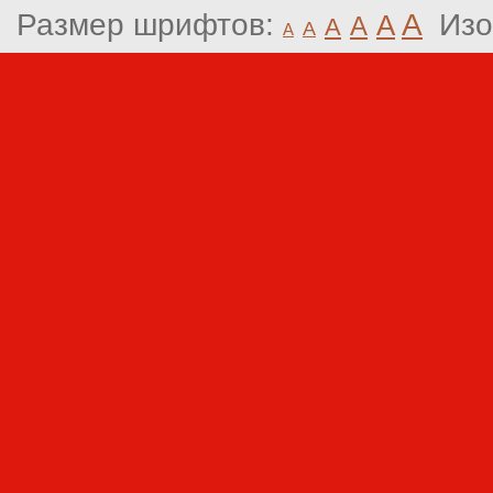
Размер шрифтов:
A
Изо
A
A
A
A
A