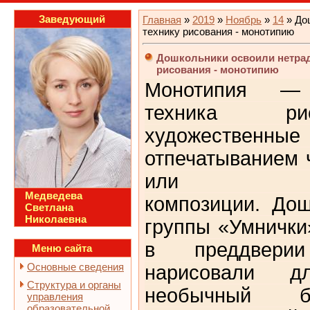
Заведующий
Главная
»
2019
»
Ноябрь
»
14
» До
технику рисования - монотипию
Дошкольники освоили нетра
рисования - монотипию
Монотипия — 
техника ри
художественные
отпечатыванием 
или пол
Медведева
композиции. До
Светлана
Николаевна
группы «Умнички
в преддвери
Меню сайта
Основные сведения
нарисовали 
Структура и органы
необычный 
управления
образовательной