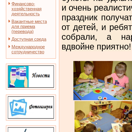
Финансово-
и очень реалист
хозяйственная
деятельность
праздник получа
Вакантные места
от детей, и ребя
для приема
(перевода)
собрали, а на
Доступная среда
вдвойне приятно!
Международное
сотрудничество