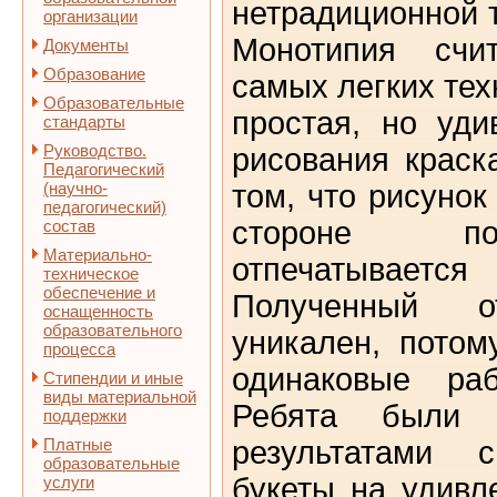
нетрадиционной 
организации
Монотипия счи
Документы
Образование
самых легких тех
Образовательные
простая, но уди
стандарты
Руководство.
рисования краск
Педагогический
(научно-
том, что рисунок
педагогический)
стороне по
состав
Материально-
отпечатывает
техническое
обеспечение и
Полученный от
оснащенность
образовательного
уникален, потом
процесса
одинаковые раб
Стипендии и иные
виды материальной
Ребята были 
поддержки
Платные
результатами 
образовательные
букеты на удив
услуги