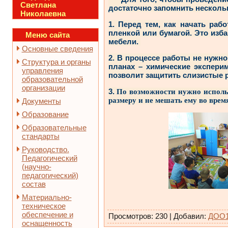
Светлана
достаточно запомнить несколь
Николаевна
1. Перед тем, как начать раб
пленкой или бумагой. Это изб
Меню сайта
мебели.
Основные сведения
2. В процессе работы не нужн
Структура и органы
планах – химические экспери
управления
позволит защитить слизистые р
образовательной
организации
3.
По возможности нужно исполь
размеру и не мешать ему во врем
Документы
Образование
Образовательные
стандарты
Руководство.
Педагогический
(научно-
педагогический)
состав
Материально-
техническое
обеспечение и
Просмотров
:
230
|
Добавил
:
ДОО
оснащенность