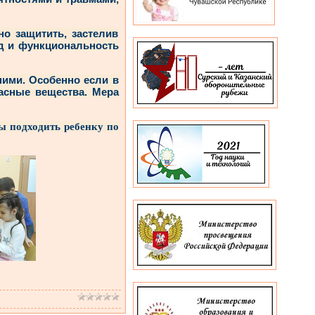
но защитить, застелив
ид и функциональность
ними. Особенно если в
асные вещества. Мера
ы подходить ребенку по