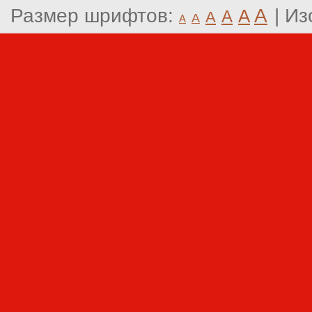
Размер шрифтов:
A
|
Из
A
A
A
A
A