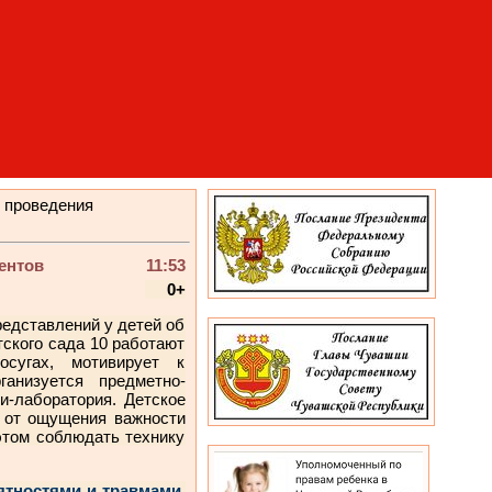
 проведения
ентов
11:53
0+
едставлений у детей об
тского сада 10 работают
сугах, мотивирует к
анизуется предметно-
и-лаборатория. Детское
 от ощущения важности
этом соблюдать технику
тностями и травмами,