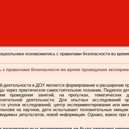
ошкольники познакомились с правилами безопасности во время
 с правилами безопасности во время проведения эксперим
 деятельности в ДОУ является формирование и расширение пр
ды через практическое самостоятельное познание. Педагоги де
я проведения занятий, на прогулках, тематических до
тоятельной деятельности. Для опытных исследований орг
тся уголок исследований, центр экспериментирования или мин
 похоже на научное, дети испытывают положительные эмоции
видимых результатов, новой информации. Однако, важно при 
познавательных экспериментов не было омрачено неприя