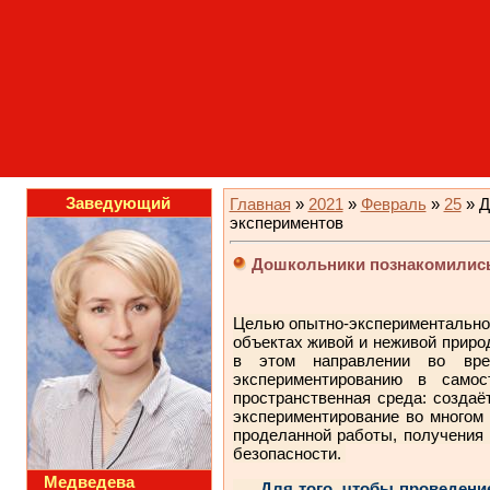
Заведующий
Главная
»
2021
»
Февраль
»
25
» Д
экспериментов
Дошкольники познакомились
Целью опытно-экспериментальной
объектах живой и неживой приро
в этом направлении во врем
экспериментированию в самос
пространственная среда: создаё
экспериментирование во многом
проделанной работы, получения 
безопасности.
Медведева
Для того, чтобы проведение 