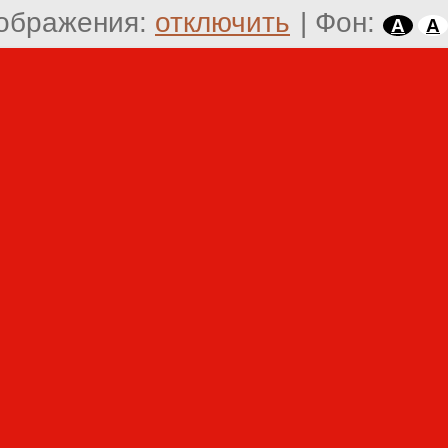
ображения:
отключить
|
Фон:
A
A