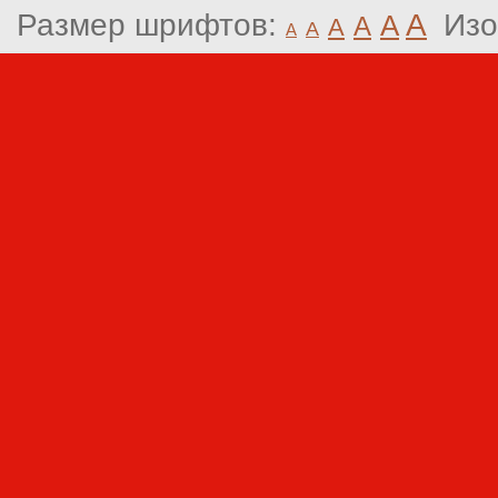
Размер шрифтов:
A
Изо
A
A
A
A
A