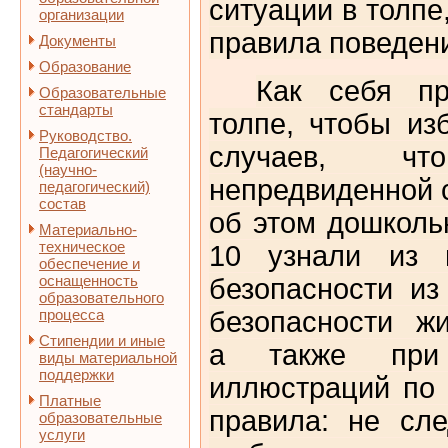
ситуации в толпе
организации
правила поведени
Документы
Образование
Как себя пр
Образовательные
стандарты
толпе, чтобы из
Руководство.
случаев, ч
Педагогический
(научно-
непредвиденной 
педагогический)
состав
об этом дошколь
Материально-
техническое
10 узнали из 
обеспечение и
оснащенность
безопасности и
образовательного
процесса
безопасности жи
Стипендии и иные
а также при 
виды материальной
поддержки
иллюстраций по 
Платные
правила: не сл
образовательные
услуги