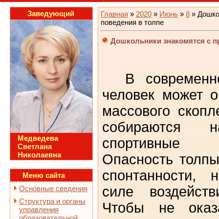
Заведующий
Главная
»
2020
»
Июнь
»
8
» Дошко
поведения в толпе
Дошкольники знакомятся с п
В современн
человек может о
массового скоп
собираются н
Медведева
спортивные 
Светлана
Николаевна
Опасность толпы
спонтанности, н
Меню сайта
силе воздейств
Основные сведения
Структура и органы
Чтобы не оказ
управления
образовательной