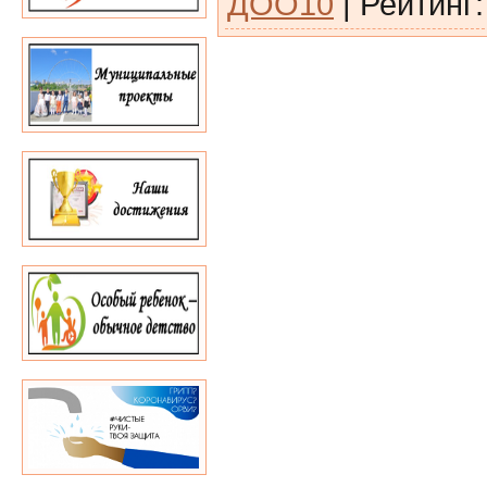
ДОО10
|
Рейтинг
: