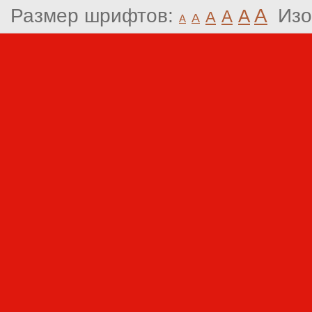
Размер шрифтов:
A
Изо
A
A
A
A
A