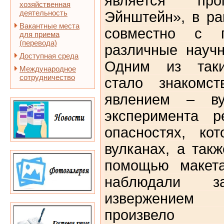
является пр
хозяйственная
деятельность
Эйнштейн», в ра
Вакантные места
совместно с п
для приема
(перевода)
различные науч
Доступная среда
Одним из таки
Международное
сотрудничество
стало знакомс
явлением – ву
эксперимента р
опасностях, ко
вулканах, а так
помощью макета
наблюдали 
извержением
произвело 