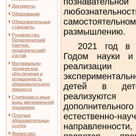
познавательн
Документы
любознательнос
Образование
самостоятельн
Образовательные
стандарты
размышлению.
Руководство.
Педагогический
2021 год в 
(научно-
педагогический)
Годом науки и 
состав
Материально-
реализац
техническое
обеспечение и
эксперименталь
оснащенность
образовательного
детей в дет
процесса
реализуютс
Стипендии и иные
виды материальной
дополнительно
поддержки
естественно-нау
Платные
образовательные
направленности,
услуги
Финансово-