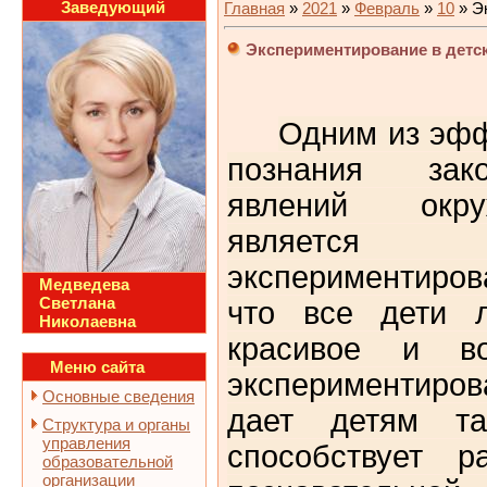
Заведующий
Главная
»
2021
»
Февраль
»
10
» Э
Экспериментирование в детс
Одним из эф
познания зак
явлений окр
являет
экспериментиро
Медведева
Светлана
что все дети л
Николаевна
красивое и во
Меню сайта
экспериментиро
Основные сведения
дает детям так
Структура и органы
управления
способствует р
образовательной
организации