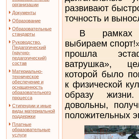
организации
развивают быстро
Документы
точность и вынос
Образование
Образовательные
В рамках
стандарты
выбираем спорт!»
Руководство.
Педагогический
прошла эста
(научно-
педагогический)
ватрушка», це
состав
Материально-
которой было п
техническое
обеспечение и
к физической ку
оснащенность
образовательного
образу жизни.
процесса
довольны, полу
Стипендии и иные
виды материальной
положительных э
поддержки
Платные
образовательные
услуги