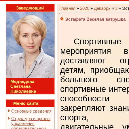
Заведующий
Главная
»
2020
»
Декабрь
»
3
» Эс
Эстафета Веселая ватрушка
Спортив
мероприятия 
доставляют ог
детям, приобща
большого спо
Медведева
Светлана
спортивные инте
Николаевна
способности 
Меню сайта
закрепляют знан
Основные сведения
спорта, со
Структура и органы
управления
двигательные у
образовательной