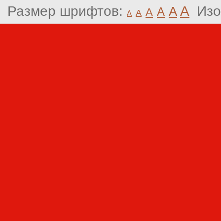
Размер шрифтов:
A
Изо
A
A
A
A
A