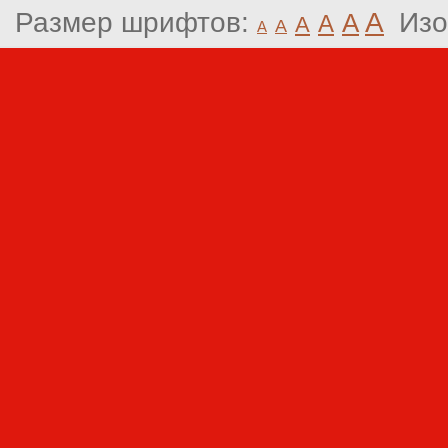
Размер шрифтов:
A
Изо
A
A
A
A
A