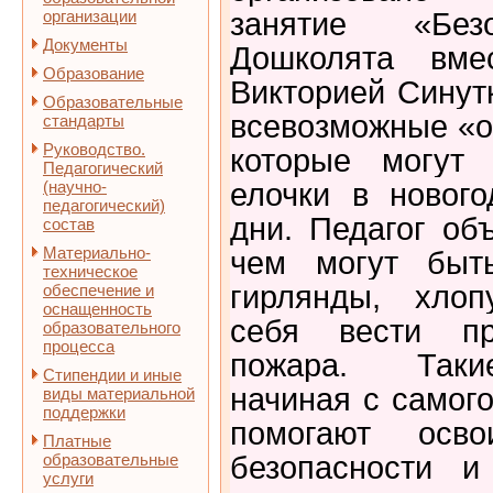
организации
занятие «Без
Документы
Дошколята вме
Образование
Викторией Синут
Образовательные
всевозможные «о
стандарты
Руководство.
которые могут 
Педагогический
(научно-
елочки в новог
педагогический)
дни. Педагог о
состав
Материально-
чем могут быть
техническое
гирлянды, хлоп
обеспечение и
оснащенность
себя вести пр
образовательного
процесса
пожара. Таки
Стипендии и иные
начиная с самого
виды материальной
поддержки
помогают осв
Платные
образовательные
безопасности и
услуги