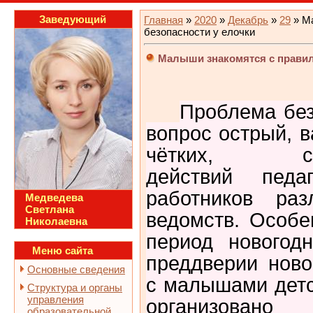
Заведующий
Главная
»
2020
»
Декабрь
»
29
» М
безопасности у елочки
Малыши знакомятся с правил
Проблема без
вопрос острый, 
чётких, скоо
действий педаг
работников ра
Медведева
Светлана
ведомств. Особе
Николаевна
период новогод
Меню сайта
преддверии ново
Основные сведения
с малышами детс
Структура и органы
управления
организовано п
образовательной