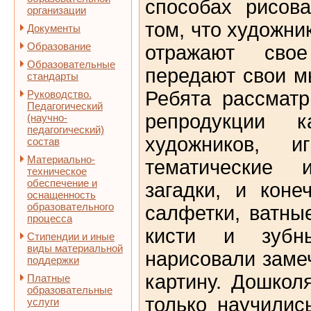
способах рисов
организации
том, что художни
Документы
Образование
отражают свое
Образовательные
передают свои м
стандарты
Ребята рассмат
Руководство.
Педагогический
репродукции к
(научно-
педагогический)
художников, иг
состав
Материально-
тематические и
техническое
обеспечение и
загадки,
и
коне
оснащенность
образовательного
салфетки, ватны
процесса
кисти и зубн
Стипендии и иные
виды материальной
нарисовали зам
поддержки
картину. Дошкол
Платные
образовательные
только научилис
услуги