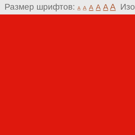
Размер шрифтов:
A
Изо
A
A
A
A
A