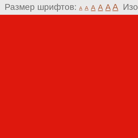
Размер шрифтов:
A
Изо
A
A
A
A
A