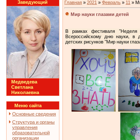
Заведующий
Главная
»
2021
»
Февраль
»
11
» Ми
Мир науки глазами детей
В рамках фестиваля "Неделя н
Всероссийскому дню науки, в 
детских рисунков "Мир науки глаз
Медведева
Светлана
Николаевна
Меню сайта
Основные сведения
Структура и органы
управления
образовательной
организации