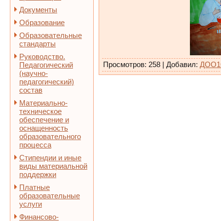
Документы
Образование
Образовательные
стандарты
Руководство.
Просмотров
:
258
|
Добавил
:
ДОО1
Педагогический
(научно-
педагогический)
состав
Материально-
техническое
обеспечение и
оснащенность
образовательного
процесса
Стипендии и иные
виды материальной
поддержки
Платные
образовательные
услуги
Финансово-