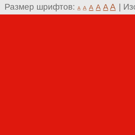
Размер шрифтов:
A
|
Из
A
A
A
A
A