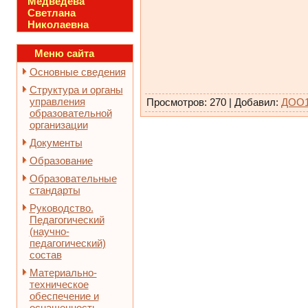
Медведева
Светлана
Николаевна
Меню сайта
Основные сведения
Структура и органы
управления
Просмотров
:
270
|
Добавил
:
ДОО
образовательной
организации
Документы
Образование
Образовательные
стандарты
Руководство.
Педагогический
(научно-
педагогический)
состав
Материально-
техническое
обеспечение и
оснащенность