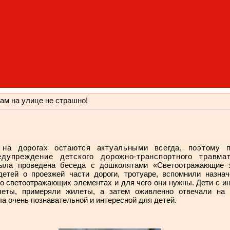
ам на улице не страшно!
 на дорогах остаются актуальными всегда, поэтому п
едупреждение детского дорожно-транспортного травм
была проведена беседа с дошколятами «Светоотражающие 
детей о проезжей части дороги, тротуаре, вспомнили назна
 о светоотражающих элементах и для чего они нужны. Дети с и
слеты, примеряли жилеты, а затем
оживленно отвечали на
а очень познавательной и интересной для детей.