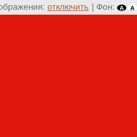
ображения:
отключить
|
Фон:
A
A