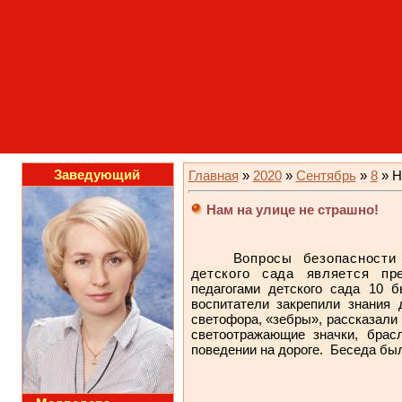
Заведующий
Главная
»
2020
»
Сентябрь
»
8
» Н
Нам на улице не страшно!
Вопросы безопасности
детского сада является пр
педагогами детского сада 10 
воспитатели закрепили знания 
светофора, «зебры», рассказали
светоотражающие значки, бра
поведении на дороге. Беседа был