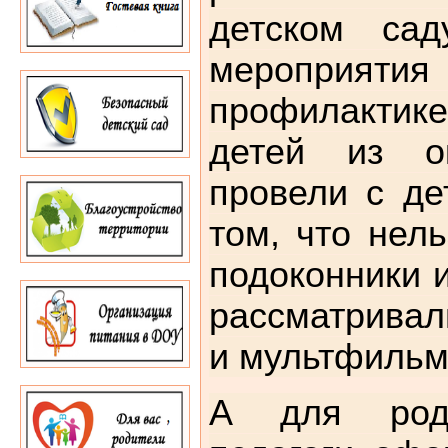
детском са
меропр
профилакти
детей из ок
провели с де
том, что нель
подоконники и
рассматривал
и мультфиль
А для роди