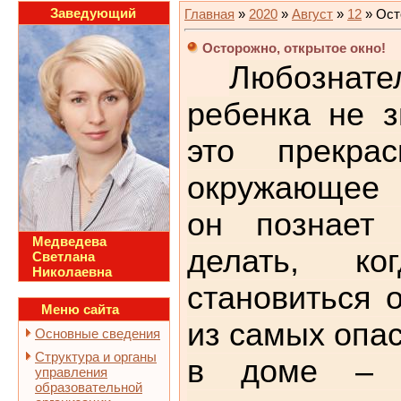
Заведующий
Главная
»
2020
»
Август
»
12
» Ост
Осторожно, открытое окно!
Любознате
ребенка не з
это прекрас
окружающее 
он познает
Медведева
делать, ко
Светлана
Николаевна
становиться 
Меню сайта
из самых опа
Основные сведения
Структура и органы
в доме – 
управления
образовательной