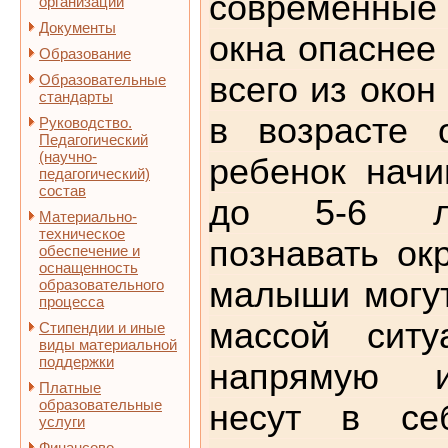
современные
организации
Документы
окна опаснее
Образование
всего из окон
Образовательные
стандарты
в возрасте о
Руководство.
Педагогический
(научно-
ребенок начи
педагогический)
состав
до 5-6 ле
Материально-
техническое
познавать ок
обеспечение и
оснащенность
малыши могут
образовательного
процесса
массой ситу
Стипендии и иные
виды материальной
поддержки
напрямую и
Платные
образовательные
несут в се
услуги
Финансово-