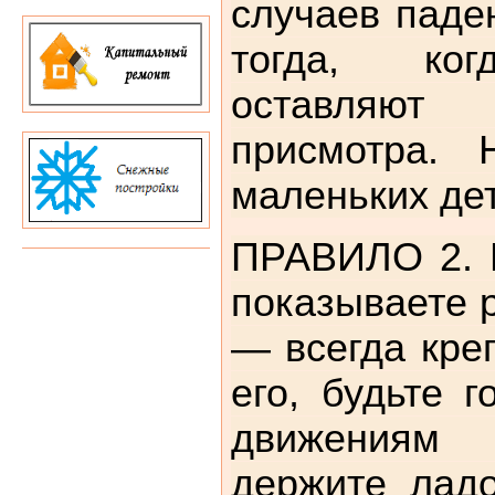
случаев паде
тогда, ког
оставляют
присмотра. 
маленьких дет
ПРАВИЛО 2. Е
показываете р
— всегда кре
его, будьте г
движения
держите ладо