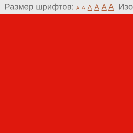
Размер шрифтов:
A
Изо
A
A
A
A
A