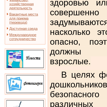
здоровью ил
хозяйственная
деятельность
соверш
Вакантные места
для приема
задумываю
(перевода)
Доступная среда
насколько э
Международное
сотрудничество
опасно, поэ
должны по
взрослые.
В целях ф
дошкольни
безопасного
различных 