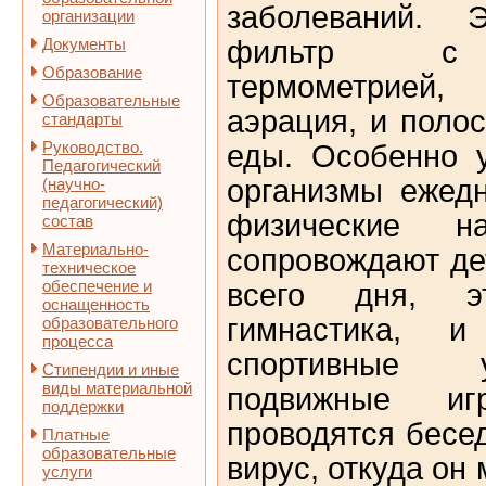
заболеваний. 
организации
Документы
фильтр с о
Образование
термометрией
Образовательные
аэрация, и поло
стандарты
Руководство.
еды. Особенно 
Педагогический
организмы ежед
(научно-
педагогический)
физические на
состав
Материально-
сопровождают де
техническое
обеспечение и
всего дня, э
оснащенность
гимнастика, и
образовательного
процесса
спортивные 
Стипендии и иные
виды материальной
подвижные и
поддержки
проводятся бесед
Платные
образовательные
вирус, откуда он
услуги