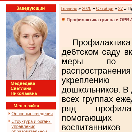
Заведующий
Главная
»
2020
»
Октябрь
»
27
» П
Профилактика гриппа и ОРВ
Профилактика
де6тском саду в
меры по пр
распростране
укреплению
Медведева
дошкольников. В 
Светлана
Николаевна
всех группах еж
Меню сайта
ряд профилак
Основные сведения
помогающи
Структура и органы
воспитанников
управления
образовательной