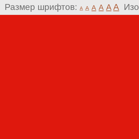
Размер шрифтов:
A
Изо
A
A
A
A
A