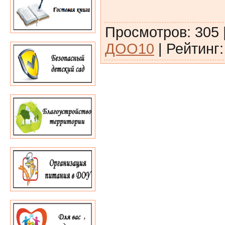
Просмотров
:
305
ДОО10
|
Рейтинг
: