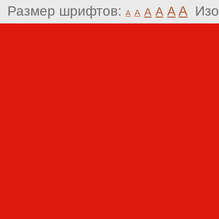
Размер шрифтов:
A
Изо
A
A
A
A
A