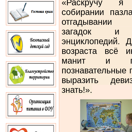
«Раскручу я
собирании пазл
отгадывании 
загадок и р
энциклопедий.
Д
воз­раста всё 
манит и пр
познавательные 
выразить деви
знать!».