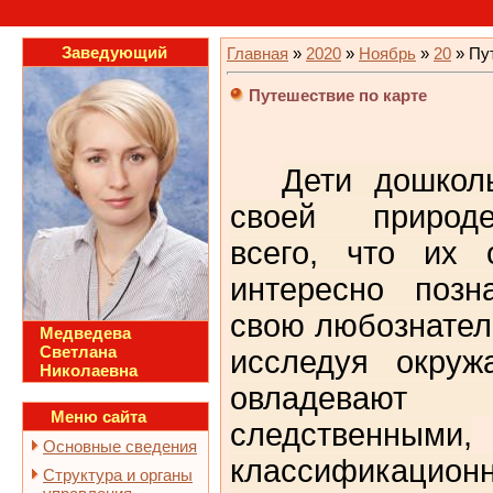
Заведующий
Главная
»
2020
»
Ноябрь
»
20
» Пу
Путешествие по карте
Дети дошкол
своей природе
всего, что их 
интересно позн
свою любознател
Медведева
Светлана
исследуя окруж
Николаевна
овладеваю
Меню сайта
следственными,
Основные сведения
классификацион
Структура и органы