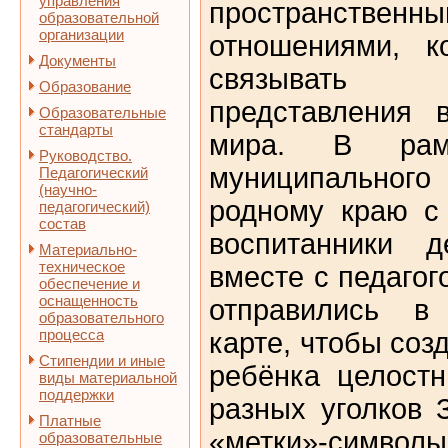
управления
пространственн
образовательной
организации
отношениями, к
Документы
связывать
Образование
представления 
Образовательные
стандарты
мира.
В рам
Руководство.
муниципально
Педагогический
(научно-
родному краю с
педагогический)
состав
воспитанники д
Материально-
техническое
вместе с педаго
обеспечение и
оснащенность
отправились в
образовательного
процесса
карте, чтобы соз
Стипендии и иные
ребёнка целост
виды материальной
поддержки
разных уголков 
Платные
«метки»-символы
образовательные