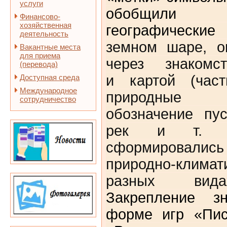
услуги
обобщили 
Финансово-
хозяйственная
географически
деятельность
земном шаре, о
Вакантные места
для приема
через знакомс
(перевода)
и
картой
(части
Доступная среда
Международное
природные 
сотрудничество
обозначение пус
рек и т. д
сформировались
природно-клима
разных вид
Закрепление з
форме игр «Пис