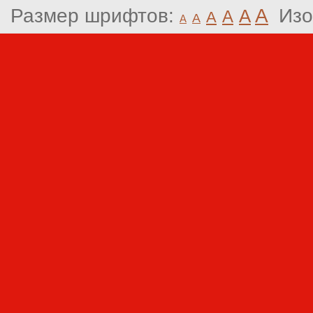
Размер шрифтов:
A
Изо
A
A
A
A
A