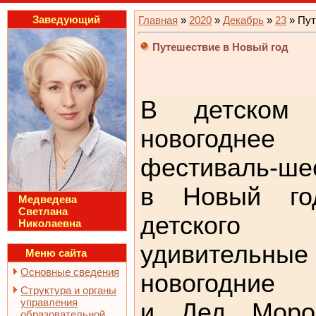
Заведующий
Главная
»
2020
»
Декабрь
»
23
» Пут
Путешествие в Новый год
В детском
новогоднее
фестиваль-ше
в Новый го
Медведева
Светлана
детского
Николаевна
удивитель
Меню сайта
Основные сведения
новогодние 
Структура и органы
управления
и Дед Мороз
образовательной