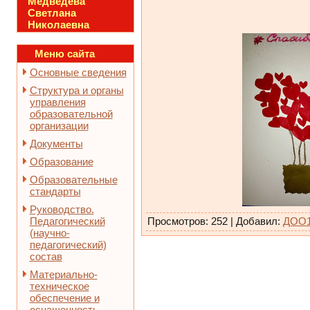
Медведева
Светлана
Николаевна
Меню сайта
Основные сведения
Структура и органы
управления
образовательной
организации
Документы
Образование
Образовательные
стандарты
Руководство.
Педагогический
Просмотров
:
252
|
Добавил
:
ДОО
(научно-
педагогический)
состав
Материально-
техническое
обеспечение и
оснащенность