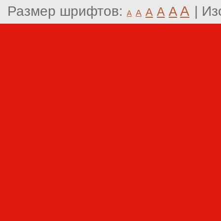
Размер шрифтов:
A
|
Из
A
A
A
A
A