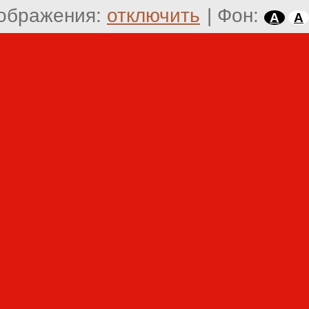
ображения:
отключить
|
Фон:
A
A