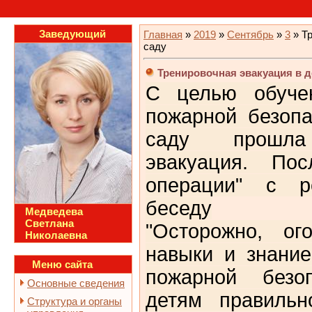
Заведующий
Главная
»
2019
»
Сентябрь
»
3
» Тр
саду
Тренировочная эвакуация в д
С целью обуче
пожарной безопа
саду прошла 
эвакуация. Пос
операции" с р
беседу
Медведева
Светлана
"Осторожно, ог
Николаевна
навыки и знани
Меню сайта
пожарной безоп
Основные сведения
детям правильн
Структура и органы