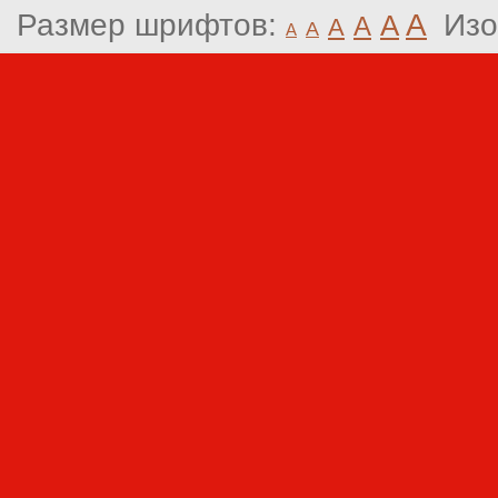
Размер шрифтов:
A
Изо
A
A
A
A
A