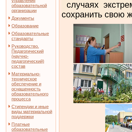
управления
случаях экстре
образовательной
организации
сохранить свою ж
Документы
Образование
Образовательные
стандарты
Руководство.
Педагогический
(научно-
педагогический)
состав
Материально-
техническое
обеспечение и
оснащенность
образовательного
процесса
Стипендии и иные
виды материальной
поддержки
Платные
образовательные