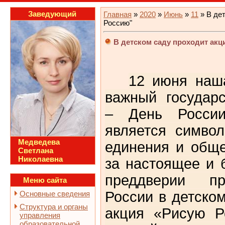
Заведующий
Главная
»
2020
»
Июнь
»
11
» В де
Россию"
В детском саду проходит ак
12 июня наш
важный государ
– День России
является симво
Медведева
единения и обще
Светлана
Николаевна
за настоящее и 
преддверии пр
Меню сайта
России в детско
Основные сведения
Структура и органы
акция «Рисую Р
управления
образовательной