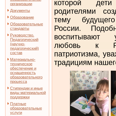
которой дет
организации
родителями соз
Документы
Образование
тему будущег
Образовательные
России. Подоб
стандарты
воспитывают 
Руководство.
Педагогический
любовь к Ро
(научно-
педагогический)
патриотизма, ува
состав
Материально-
традициям нашег
техническое
обеспечение и
оснащенность
образовательного
процесса
Стипендии и иные
виды материальной
поддержки
Платные
образовательные
услуги