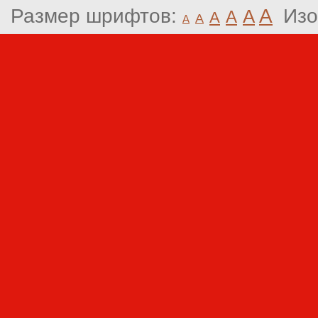
Размер шрифтов:
A
Изо
A
A
A
A
A