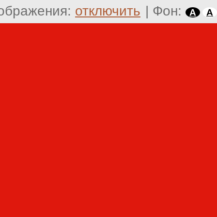
ображения:
отключить
|
Фон:
A
A