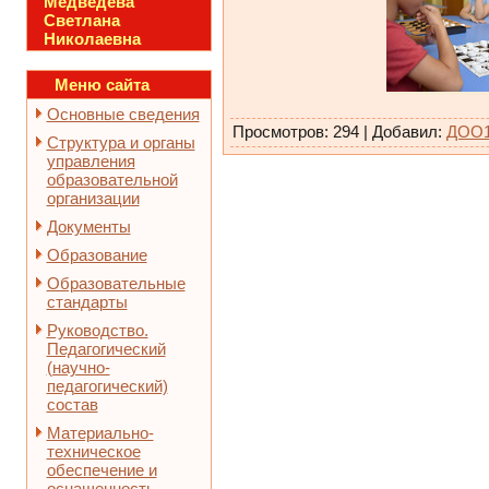
Медведева
Светлана
Николаевна
Меню сайта
Основные сведения
Просмотров
:
294
|
Добавил
:
ДОО
Структура и органы
управления
образовательной
организации
Документы
Образование
Образовательные
стандарты
Руководство.
Педагогический
(научно-
педагогический)
состав
Материально-
техническое
обеспечение и
оснащенность