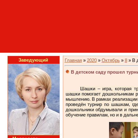
Заведующий
Главная
»
2020
»
Октябрь
»
8
» В 
В детском саду прошел турн
Шашки – игра, которая т
шашки помогает дошкольникам ра
мышлению. В рамках реализации 
проведён турнир по шашкам, гд
дошкольники обдумывали и прини
обучение правилам, но и в дальн