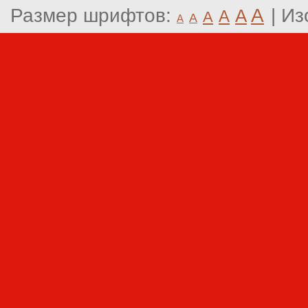
Размер шрифтов:
A
|
Из
A
A
A
A
A