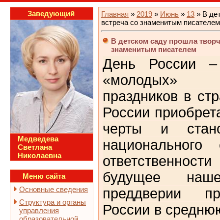
Заведующий
Главная
»
2019
»
Июнь
»
13
» В де
встреча со знаменитым писателем
В детском саду прошла творч
знаменитым писателем
День России –
«молодых» го
праздников в ст
России приобрет
черты и стано
Медведева
национального 
Светлана
Николаевна
ответственност
будущее на
Меню сайта
Основные сведения
преддверии пр
Структура и органы
России в средню
управления
образовательной