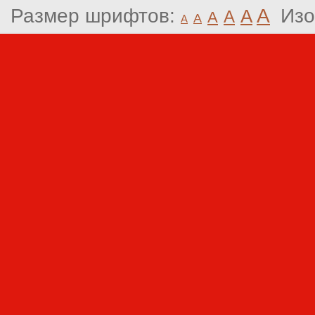
Размер шрифтов:
A
Изо
A
A
A
A
A