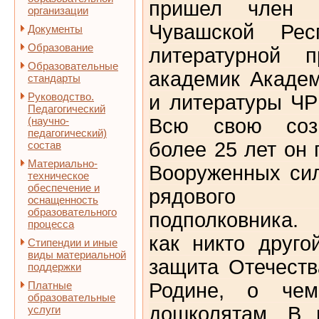
пришел член с
организации
Чувашской Респ
Документы
Образование
литературной п
Образовательные
академик Академ
стандарты
Руководство.
и литературы ЧР
Педагогический
(научно-
Всю свою созн
педагогический)
более 25 лет он
состав
Материально-
Вооруженных си
техническое
обеспечение и
рядового 
оснащенность
образовательного
подполковника.
процесса
как никто друго
Стипендии и иные
виды материальной
защита Отечеств
поддержки
Платные
Родине, о че
образовательные
дошколятам.
В 
услуги