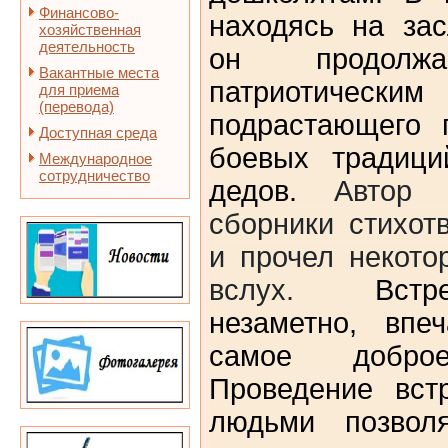
Финансово-
находясь на за
хозяйственная
деятельность
он продолжа
Вакантные места
патриотическ
для приема
(перевода)
подрастающего 
Доступная среда
боевых традици
Международное
сотрудничество
дедов.
Автор 
сборники стихот
и прочел некото
вслух.
Вст
незаметно, впе
самое добро
Проведение вст
людьми позвол