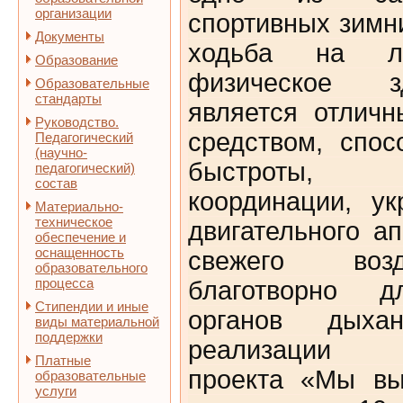
организации
спортивных зимн
Документы
ходьба на лы
Образование
физическое з
Образовательные
стандарты
является отлич
Руководство.
средством, спос
Педагогический
(научно-
быстроты, в
педагогический)
состав
координации, у
Материально-
техническое
двигательного а
обеспечение и
оснащенность
свежего воз
образовательного
процесса
благотворно д
Стипендии и иные
органов дых
виды материальной
поддержки
реализации м
Платные
проекта «Мы вы
образовательные
услуги