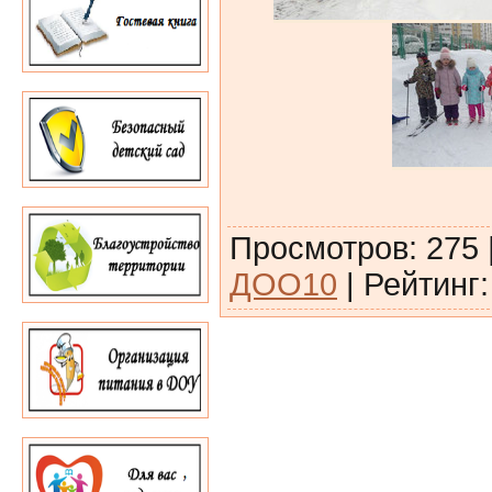
Просмотров
:
275
ДОО10
|
Рейтинг
: