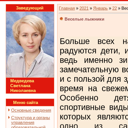
Заведующий
Главная
»
2021
»
Январь
»
22
» Ве
Веселые лыжники
Больше всех н
радуются дети, 
ведь именно зи
замечательную в
и с пользой для 
Медведева
Светлана
время на свеже
Николаевна
Особенно дет
Меню сайта
спортивные виды
Основные сведения
которых являю
Структура и органы
управления
одно из сам
образовательной