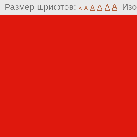
Размер шрифтов:
A
Изо
A
A
A
A
A