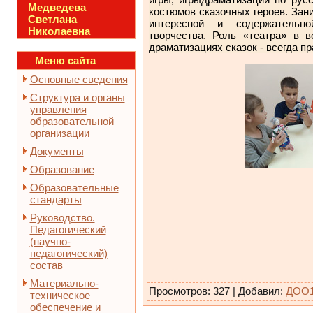
Медведева
костюмов сказочных героев.
Зан
Светлана
интересной и содержательн
Николаевна
творчества. Роль
«театра»
в во
драматизациях сказок - всегда пр
Меню сайта
Основные сведения
Структура и органы
управления
образовательной
организации
Документы
Образование
Образовательные
стандарты
Руководство.
Педагогический
(научно-
педагогический)
состав
Материально-
Просмотров
:
327
|
Добавил
:
ДОО
техническое
обеспечение и