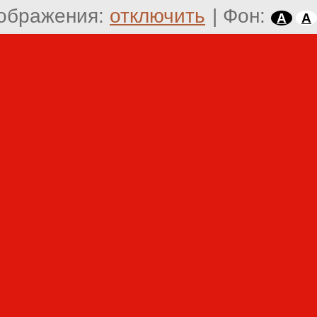
ображения:
отключить
|
Фон:
A
A