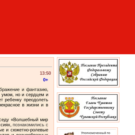
13:50
0+
ображение и фантазию,
 умом, но и сердцем и
ет ребенку преодолеть
рекрасное в жизни и в
беседу «Волшебный мир
ссиях,
познакомились с
ые и сюжетно-­ролевые
бутов и разнообразных