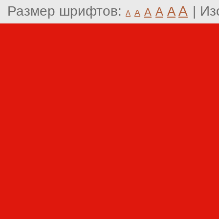
Размер шрифтов:
A
|
Из
A
A
A
A
A