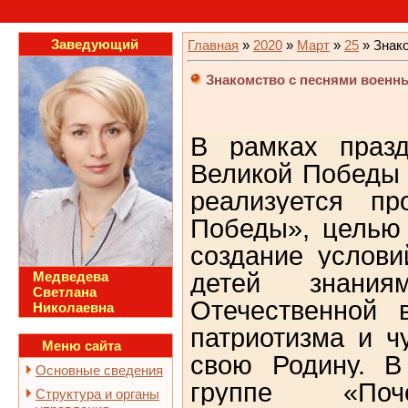
Заведующий
Главная
»
2020
»
Март
»
25
» Знако
Знакомство с песнями военн
В рамках празд
Великой Победы 
реализуется пр
Победы», целью 
создание услов
Медведева
детей знани
Светлана
Отечественной 
Николаевна
патриотизма и ч
Меню сайта
свою Родину.
В
Основные сведения
группе «Поч
Структура и органы