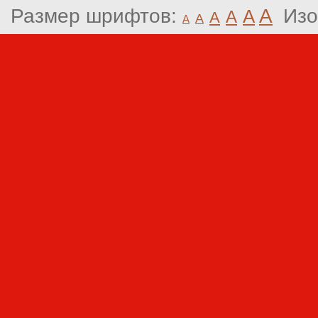
Размер шрифтов:
A
Изо
A
A
A
A
A