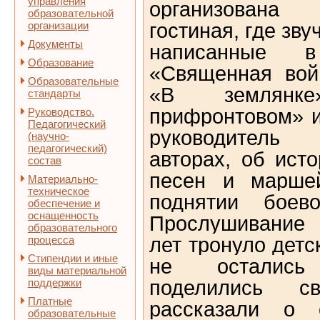
управления
организован
образовательной
организации
гостиная, где зв
Документы
написанные 
Образование
«Священная вой
Образовательные
«В землянк
стандарты
прифронтовом» 
Руководство.
Педагогический
руководитель
(научно-
педагогический)
авторах, об ист
состав
песен и марше
Материально-
техническое
поднятии боево
обеспечение и
оснащенность
Прослушивание
образовательного
процесса
лет тронуло детс
Стипендии и иные
не остались 
виды материальной
поддержки
поделились св
Платные
рассказали о 
образовательные