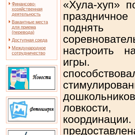
«Хула-хуп» п
Финансово-
хозяйственная
праздничное
деятельность
Вакантные места
поднять 
для приема
(перевода)
соревноват
Доступная среда
настроить н
Международное
сотрудничество
игры. Ме
способствова
стимулирова
дошкольнико
ловкости,
координации
предоставлен