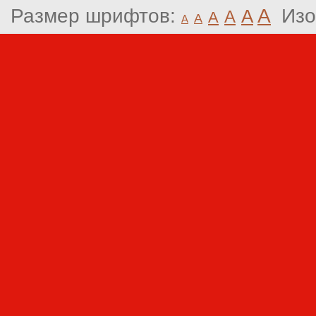
Размер шрифтов:
A
Изо
A
A
A
A
A