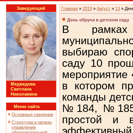
Заведующий
Главная
»
2019
»
Август
»
13
» Ден
День обруча в детском саду
В рамках 
муниципально
выбираю спор
саду 10 прош
мероприятие 
в котором пр
Медведева
Светлана
команды детс
Николаевна
№184, №185.
Меню сайта
Основные сведения
простой и 
Структура и органы
управления
эффективный
образовательной