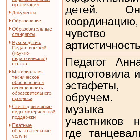
организации
детей. Он
Документы
координацию, 
Образование
Образовательные
чувств
стандарты
артистичность
Руководство.
Педагогический
(научно-
педагогический)
Педагог Анн
состав
подготовила и
Материально-
техническое
эстафеты,
обеспечение и
оснащенность
образовательного
обручем. 
процесса
музыка ор
Стипендии и иные
виды материальной
поддержки
участников н
Платные
где танцевал
образовательные
услуги